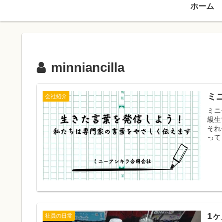
ホーム
minniancilla
ミ
会社紹介
ミニ
級生
それ
って
1
社員の日常