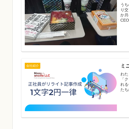
うち
り交
か月
CE
ミ
会社紹介
わた
「ク
れる
たち