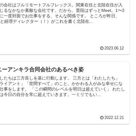
の会社はフルリモートフルフレックス。関東在住と北陸在住が入
じるなかなか素敵な会社です。だから、普段はずっとMeet。1〜2
に一度対面でお仕事をする、そんな関係です。 ところが昨日、
Oと経理ディレクター（！）がこれを書く北陸在...
2023.06.12
ニーアンキラ合同会社のあるべき姿
したちは三方良しを基に行動します。 三方とは「わたしたち」
ライアント」「世間すべて」のこと。かかわる人がみな幸せにな
仕事をします。 「この瞬間のレベルを明日は超えていく」 わたし
は今日の自分を常に超えていきます。一ミリでもい...
2022.12.21